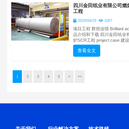
四川金田纸业有限公司燃煤
工程
2024/04/29
1007
项目工程 辉煌业绩 Brilliant achie
品介绍和下载 四川金田纸业
炉SCR工程 project case 建
查看全文
1
2
3
4
5
>
>>