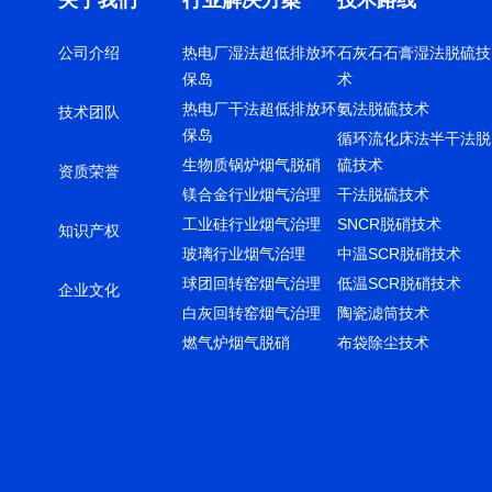
关于我们
行业解决方案
技术路线
公司介绍
热电厂湿法超低排放环
石灰石石膏湿法脱硫技
保岛
术
热电厂干法超低排放环
氨法脱硫技术
技术团队
保岛
循环流化床法半干法脱
生物质锅炉烟气脱硝
硫技术
资质荣誉
镁合金行业烟气治理
干法脱硫技术
工业硅行业烟气治理
SNCR脱硝技术
知识产权
玻璃行业烟气治理
中温SCR脱硝技术
球团回转窑烟气治理
低温SCR脱硝技术
企业文化
白灰回转窑烟气治理
陶瓷滤筒技术
燃气炉烟气脱硝
布袋除尘技术