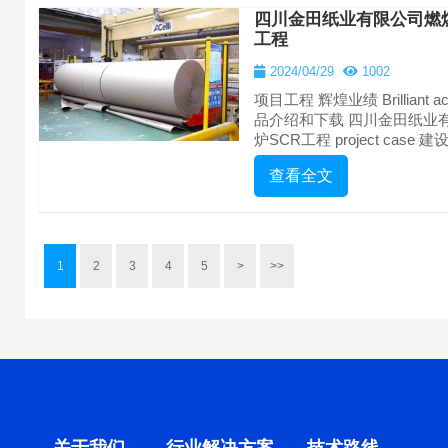
四川金田纸业有限公司燃煤
工程
2024/04/29
1002
项目工程 辉煌业绩 Brilliant achie
品介绍和下载 四川金田纸业
炉SCR工程 project case 建
查看全文
1
2
3
4
5
>
>>