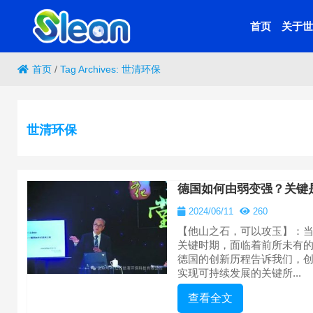
首页
关于世
首页
/
Tag Archives: 世清环保
世清环保
德国如何由弱变强？关键是
2024/06/11
260
【他山之石，可以攻玉】：
关键时期，面临着前所未有
德国的创新历程告诉我们，
实现可持续发展的关键所...
查看全文