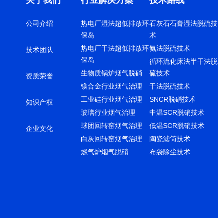
关于我们
行业解决方案
技术路线
公司介绍
热电厂湿法超低排放环
石灰石石膏湿法脱硫技
保岛
术
热电厂干法超低排放环
氨法脱硫技术
技术团队
保岛
循环流化床法半干法脱
生物质锅炉烟气脱硝
硫技术
资质荣誉
镁合金行业烟气治理
干法脱硫技术
工业硅行业烟气治理
SNCR脱硝技术
知识产权
玻璃行业烟气治理
中温SCR脱硝技术
球团回转窑烟气治理
低温SCR脱硝技术
企业文化
白灰回转窑烟气治理
陶瓷滤筒技术
燃气炉烟气脱硝
布袋除尘技术